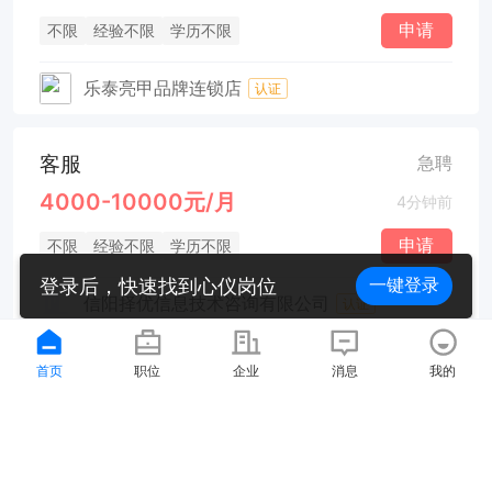
申请
不限
经验不限
学历不限
乐泰亮甲品牌连锁店
认证
客服
急聘
4000-10000元/月
4分钟前
申请
不限
经验不限
学历不限
登录后，快速找到心仪岗位
一键登录
信阳择优信息技术咨询有限公司
认证
首页
职位
企业
消息
我的
保洁
急聘
3100元/月
4分钟前
申请
不限
经验不限
学历不限