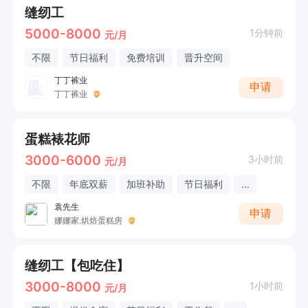
缝纫工
5000-8000
1分钟前
元/月
不限
节日福利
免费培训
晋升空间
丁丁裤业
申请
丁丁裤业
蛋糕裱花师
3000-6000
3小时前
元/月
不限
年底双薪
加班补助
节日福利
...
袁先生
申请
娜娜家.烘焙蛋糕房
缝纫工【包吃住】
3000-8000
1小时前
元/月