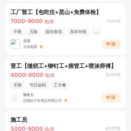
工厂普工【包吃住+昆山+免费体检】
7000-9000
1小时前
元/月
不限
五险
提供食宿
加班补助
...
立讯
申请
立讯集团
普工【缝纫工+铆钉工+插管工+喷涂师傅】
4000-8000
3小时前
元/月
不限
节日福利
工作餐
张女士
申请
迈德好户外用品有限公司
施工员
5000-8000
4小时前
元/月