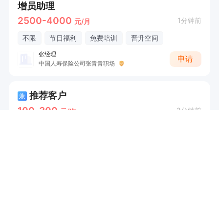
增员助理
2500-4000
1分钟前
元/月
不限
节日福利
免费培训
晋升空间
张经理
申请
中国人寿保险公司张青青职场
推荐客户
兼
100-300
2分钟前
元/次
南城
杨女士
申请
河南华税财税咨询管理有限公司
暑期中小学托管教师
3000-7000
2分钟前
元/月
西城