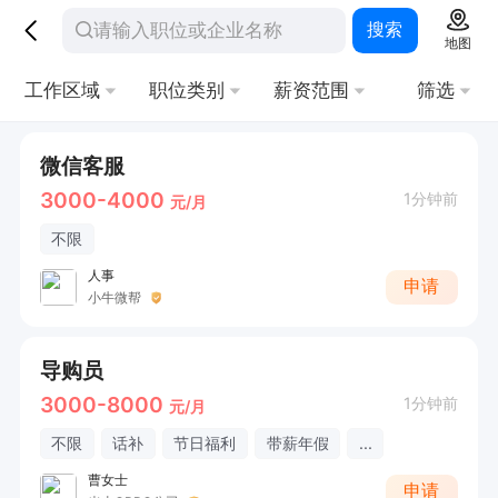
搜索
地图
工作区域
职位类别
薪资范围
筛选
微信客服
3000-4000
1分钟前
元/月
不限
人事
申请
小牛微帮
导购员
3000-8000
1分钟前
元/月
不限
话补
节日福利
带薪年假
...
曹女士
申请