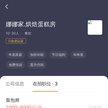
娜娜家.烘焙蛋糕房
10-30人
餐饮
企业认证
年底双薪
加班补助
节日福利
年终奖
免费培训
晋升空间
公司信息
在招职位 · 3
面包师
2000-4000元/月
4小时前