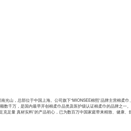
南光山，总部位于中国上海。公司旗下“MIONSEE棉熙”品牌主营棉柔
额数千万，是国内最早开创棉柔巾品类及医护级认证棉柔巾的品牌之一。
十年坚守“足克足量 真材实料”的产品初心，已为数百万中国家庭带来精致、