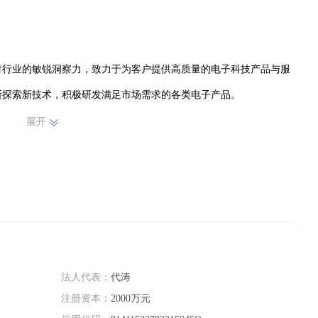
对行业的敏锐洞察力，致力于为客户提供高质量的电子科技产品与服
探索新技术，积极研发满足市场需求的各类电子产品。

展开
的产品，赢得了客户的信赖与好评。尽管规模不大，但我们以小而精的
来，光山县未来电子科技有限公司将继续深耕电子科技领域，不断创新
技的广阔天地中书写属于我们的精彩篇章，向着更高的目标迈进，为客
法人代表：
代涛
注册资本：
2000万元