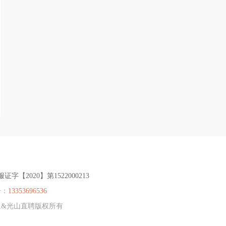
服证字【2020】第1522000213
号：
13353696536
光山通&光山直聘版权所有