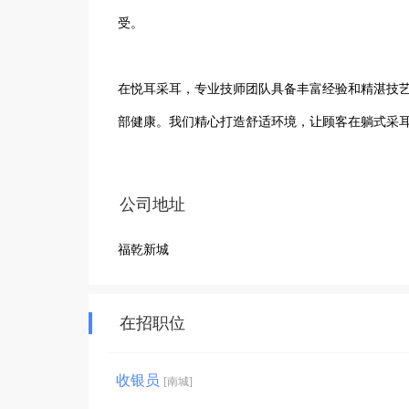
受。

在悦耳采耳，专业技师团队具备丰富经验和精湛技
部健康。我们精心打造舒适环境，让顾客在躺式采耳
凭借对采耳品质的严格把控，悦耳采耳赢得了众多
公司地址
消费者提供最优质的采耳体验。无论是缓解耳部不适
福乾新城
择悦耳采耳，开启一场耳部护理的美妙之旅，感受
在招职位
收银员
[南城]