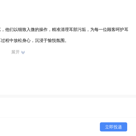
艺，他们以细致入微的操作，精准清理耳部污垢，为每一位顾客呵护耳
过程中放松身心，沉浸于愉悦氛围。

展开
顾客的信赖与好评。我们不断提升服务水平，力求为光山及周边地区的
，还是追求耳部保养，都能在悦耳.主题.躺式采耳找到理想之选。选
专业与舒适的完美融合，尽情享受这份独特的耳部呵护服务。
立即投递