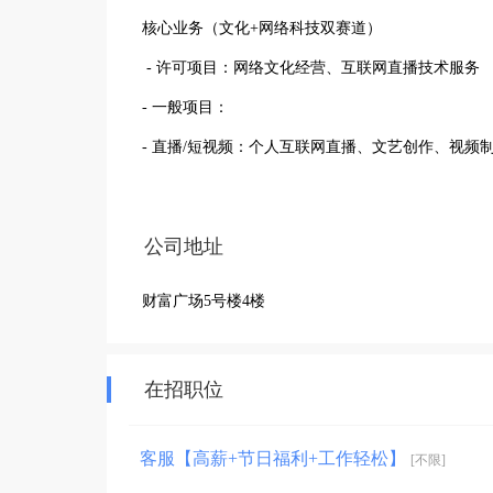
核心业务（文化+网络科技双赛道）

 - 许可项目：网络文化经营、互联网直播技术服务

- 一般项目：

- 直播/短视频：个人互联网直播、文艺创作、视频制
- 营销策划：市场营销、企业形象策划、广告设计/制作
- 数字服务：互联网数据服务、数字文化创意、信息
公司地址
- 综合服务：文化交流、礼仪服务、互联网销售、日用
财富广场5号楼4楼
 企业定位

 - 光山本地文化+网络科技综合服务商，主打直播电商、短视频内容、本地营销推广

- 服务本地商家、文旅、品牌，提供线上运营与内容
在招职位
- 团队年轻化，主打客服、直播、内容制作岗位，
客服【高薪+节日福利+工作轻松】
[不限]