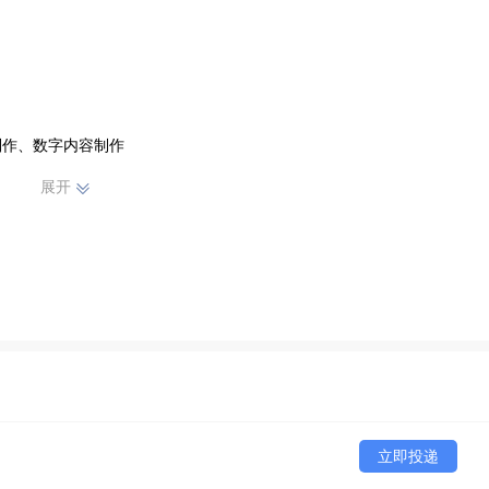
作、数字内容制作

/发布

展开
系统集成

品销售 

制作解决方案

提供培训与晋升空间
立即投递