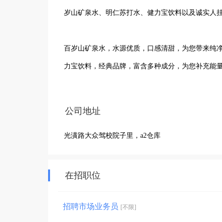
岁山矿泉水、明仁苏打水、健力宝饮料以及诚实人挂
百岁山矿泉水，水源优质，口感清甜，为您带来纯
力宝饮料，经典品牌，富含多种成分，为您补充能
不同需求。

公司地址
我们秉持着诚信经营的理念，致力于为客户提供优
光潢路大众驾校院子里，a2仓库
精准把握市场需求，确保产品的供应稳定。无论是
解决方案。期待与您携手合作，共同开拓市场，共
在招职位
招聘市场业务员
[不限]