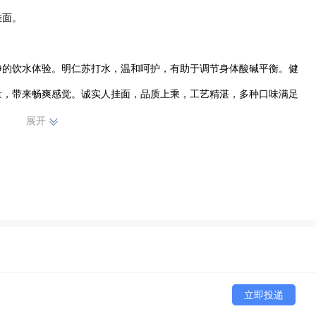
面。

净的饮水体验。明仁苏打水，温和呵护，有助于调节身体酸碱平衡。健
量，带来畅爽感觉。诚实人挂面，品质上乘，工艺精湛，多种口味满足
展开
质的产品和贴心的服务。凭借丰富的行业经验和专业的团队，我们能够
家庭日常消费，还是餐饮、零售等行业，我们都能为您提供合适的产品
享成功！
立即投递