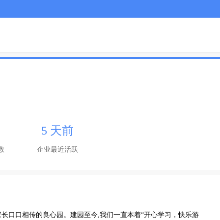
5 天前
数
企业最近活跃
家长口口相传的良心园。建园至今,我们一直本着“开心学习，快乐游