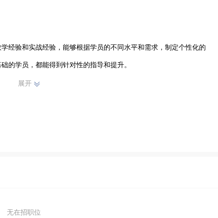
教学经验和实战经验，能够根据学员的不同水平和需求，制定个性化的
础的学员，都能得到针对性的指导和提升。

展开
由搏击等，让学员可以接触到不同风格的搏击技巧。通过系统的训练，
不拔的意志品质和自信勇敢的精神风貌。

练氛围。我们相信，搏击不仅仅是一项运动，更是一种生活态度和自我
友，共同追逐搏击梦想，释放无限潜能。选择济铭搏击俱乐部，开启你
无在招职位