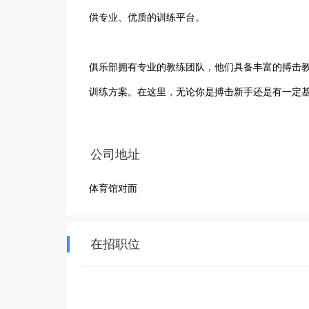
供专业、优质的训练平台。

俱乐部拥有专业的教练团队，他们具备丰富的搏击
训练方案。在这里，无论你是搏击新手还是有一定基
我们提供多样化的搏击课程，包括拳击、泰拳、自
公司地址
不仅能增强身体素质，提升搏击技能，还能培养坚韧
体育馆对面
济铭搏击俱乐部注重营造积极向上、团结友爱的训
挑战的方式。在这里，你将结识一群志同道合的朋
在招职位
的搏击之旅，遇见更好的自己！