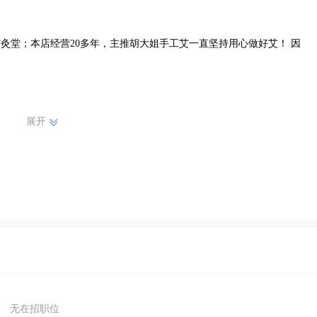
灸堂；本店经营20多年，主推胡大姐手工艾一直坚持用心做好艾！ 因
展开
，腰酸背痛，背心冷痛，形寒肢

不适,活动受限,肌肉劳损,

部不适形寒肢冷，性机减退，免疫

无在招职位