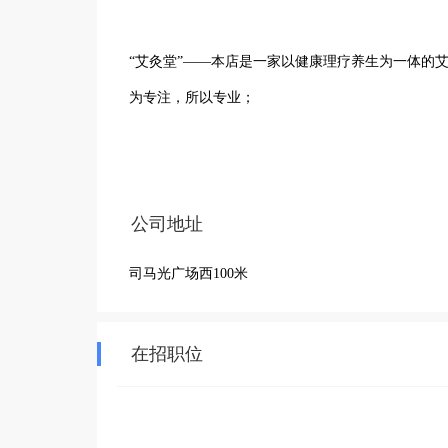
“艾灸堂”——本店是一家以健康理疗养生为一体的艾
为专注，所以专业；

三伏灸，预约中~ 

公司地址
特色项目:

司马光广场西100米
一：背俞艾灸:调理后背瘀滞，肌肉劳损，粘连板结
冷，性欲减退，面部色斑等。

二：肩颈艾灸:调理颈肩僵直,酸麻胀痛,肩背疼痛,肩周
在招职位
头痛头晕、手脚麻木等。

三：腰肾艾灸:腰部疼痛，腰膝酸软，疲劳乏力，腰