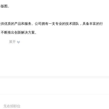
版图。

提供优质的产品和服务。公司拥有一支专业的技术团队，具备丰富的行
不断推出创新解决方案。

展开
需求为导向，努力打造卓越的品牌形象。在激烈的市场竞争中，合盈科
不断提升自身实力，赢得了客户的广泛认可和信赖。

大研发投入，提升技术水平，拓展业务领域，为推动科技进步贡献力
无在招职位