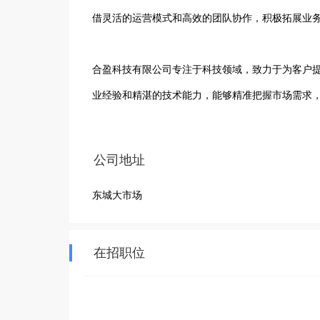
借灵活的运营模式和高效的团队协作，积极拓展业务
合盈科技有限公司专注于科技领域，致力于为客户
业经验和精湛的技术能力，能够精准把握市场需求，
我们秉持着诚信、务实、创新的经营理念，以客户
公司地址
技有限公司凭借敏锐的市场洞察力和强大的执行力，
东城大市场
未来，合盈科技有限公司将继续秉承初心，不断加
量，与合作伙伴携手共创更加辉煌的明天。
在招职位