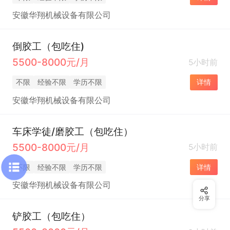
安徽华翔机械设备有限公司
倒胶工（包吃住)
5500-8000元/月
5小时前
不限
经验不限
学历不限
详情
安徽华翔机械设备有限公司
车床学徒/磨胶工（包吃住）
5500-8000元/月
5小时前
不限
经验不限
学历不限
详情
安徽华翔机械设备有限公司
分享
铲胶工（包吃住）