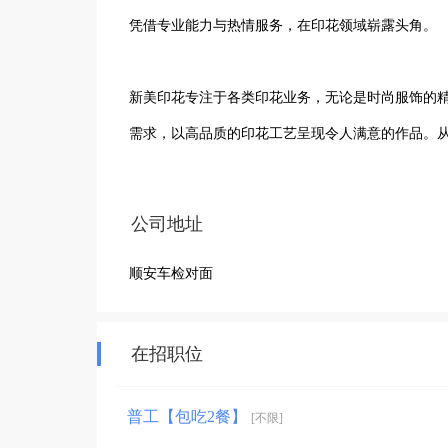
凭借专业能力与热情服务，在印花领域崭露头角。

新美印花专注于各类印花业务，无论是时尚服饰的
需求，以高品质的印花工艺呈现令人满意的作品。
到尽善尽美。

公司地址
我们坚持以客户为中心，用真诚的态度、高效的服
顺安车检对面
细节的执着追求和对品质的始终坚守，新美印花在
为更多客户提供优质的印花产品，在印花市场中持
在招职位
普工【包吃2餐】
[不限]