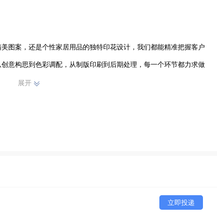
精美图案，还是个性家居用品的独特印花设计，我们都能精准把握客户
从创意构思到色彩调配，从制版印刷到后期处理，每一个环节都力求做
展开
务与客户紧密沟通合作，确保每一个订单都能按时、按质交付。凭借对
行业内赢得了良好口碑。未来，我们将继续秉持专业精神，不断创新，
续发光发热，书写属于我们的精彩篇章。
立即投递