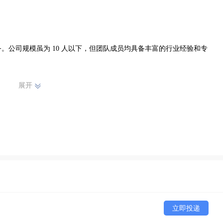
。公司规模虽为 10 人以下，但团队成员均具备丰富的行业经验和专
展开
决灰指甲等足部问题。我们的护理流程科学规范，从足部检测到个性化
都严格把关，确保为您提供最佳的护理效果。

的产品赢得了广大消费者的信赖和好评。选择乐泰亮甲品牌连锁店，就
往地为您的足部健康保驾护航，让您拥有健康美丽的双脚，自信地迈向
立即投递