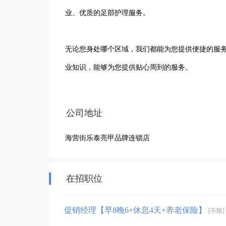
业、优质的足部护理服务。

无论您身处哪个区域，我们都能为您提供便捷的服务
业知识，能够为您提供贴心周到的服务。

乐泰亮甲品牌拥有先进的产品和技术，能够有效解
公司地址
护理方案的制定，再到专业的护理操作，每一个环节
海营街乐泰亮甲品牌连锁店
我们始终坚持以客户为中心，以专业的服务和优质
是选择专业、选择健康、选择放心。我们将一如既
在招职位
美好生活。
促销经理【早8晚6+休息4天+养老保险】
[不限]