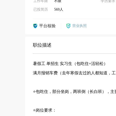
工作年限
不限
学历要求
已投简历
569人
平台核验
营业执照
职位描述
暑假工 单招生 实习生（包吃住+活轻松）
满月报销车费（去年寒假去过的人都知道，工
⭐️包吃住，部分坐岗，两班倒（长白班），主
⭐️岗位要求：