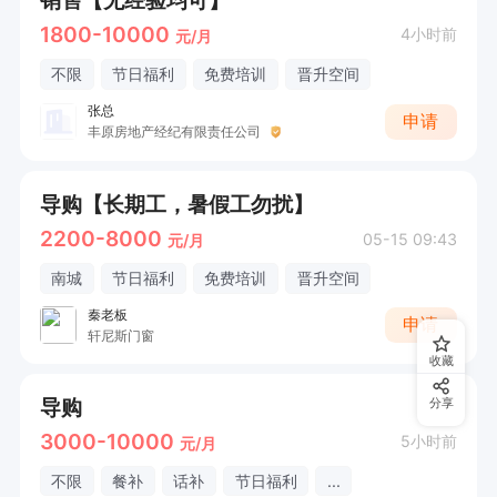
销售【无经验均可】
1800-10000
4小时前
元/月
不限
节日福利
免费培训
晋升空间
张总
申请
丰原房地产经纪有限责任公司
导购【长期工，暑假工勿扰】
2200-8000
05-15 09:43
元/月
南城
节日福利
免费培训
晋升空间
秦老板
申请
轩尼斯门窗
收藏
导购
分享
3000-10000
5小时前
元/月
不限
餐补
话补
节日福利
...