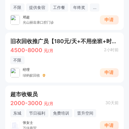
不限
提供食宿
工作餐
年终奖
...
邓超
申请
光山丽齿康口腔门诊
旧衣回收推广员【180元/天+不用坐班+时间自由】
4500-8000
2小时前
元/月
不限
经理
申请
绿蚂蚁回收
超市收银员
2000-3000
30天前
元/月
东城
节日福利
免费培训
晋升空间
张女士
申请
万佳商贸