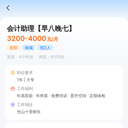
会计助理【早八晚七】
3200-4000
元/月
全职
南城
招2人
更新：4小时前
浏览：6019次
职位要求
1年
大专
工作福利
年底双薪
年终奖
免费培训
晋升空间
定期体检
工作地址
光山十里鲜生