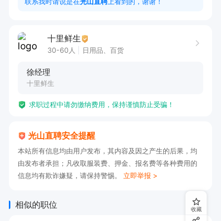
联系我时请说是在
光山直聘
上看到的，谢谢！
3、熟悉现金管理和银行结算，熟悉用友或其他财
务软件的操作；

十里鲜生
4、具有较强的独立学习和工作的能力，工作踏
30-60人
日用品、百货
实，认真细心，积极主动；

徐经理
5、具有良好的职业操守及团队合作精神，较强的
十里鲜生
沟通、理解和分析能力。

求职过程中请勿缴纳费用，保持谨慎防止受骗！
工作时间：早8：00-11:30，下午2:00-6:30

有意者可主动投递简历，联系我时说光山直聘看见
光山直聘安全提醒
的
本站所有信息均由用户发布，其内容及因之产生的后果，均
由发布者承担；凡收取服装费、押金、报名费等各种费用的
信息均有欺诈嫌疑，请保持警惕。
立即举报 >
相似的职位
收藏