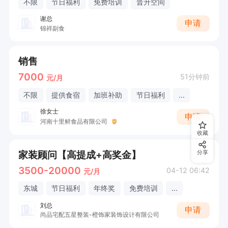
不限
节日福利
免费培训
晋升空间
谢总
申请
锦祥副食
销售
7000
51分钟前
元/月
不限
提供食宿
加班补助
节日福利
...
徐女士
申请
河南十里鲜食品有限公司
收藏
家装顾问【高提成+高奖金】
分享
3500-20000
04-12 06:42
元/月
东城
节日福利
年终奖
免费培训
...
刘总
申请
尚品宅配五星整装-橙饰家装饰设计有限公司