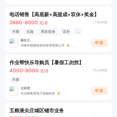
电话销售【高底薪+高提成+双休+奖金】
3860-8000
17分钟前
元/月
不限
五险
周末双休
话补
...
杨女士
申请
河南华税财税咨询管理有限公司
作业帮快乐导购员【暑假工勿扰】
4000-8000
14分钟前
元/月
不限
王经理
申请
作业帮教育电子智能科技
五粮液尖庄城区铺市业务