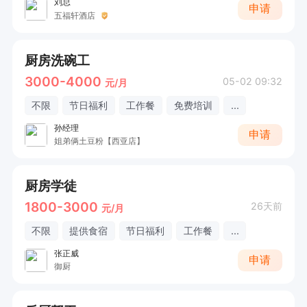
刘总
申请
五福轩酒店
厨房洗碗工
3000-4000
05-02 09:32
元/月
不限
节日福利
工作餐
免费培训
...
孙经理
申请
姐弟俩土豆粉【西亚店】
厨房学徒
1800-3000
26天前
元/月
不限
提供食宿
节日福利
工作餐
...
张正威
申请
御厨