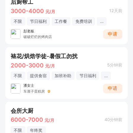
后厨帮工
3000-4000
12天前
元/月
不限
节日福利
工作餐
免费培训
...
彭老板
申请
破破烂烂的烤肉店
裱花/烘焙学徒-暑假工勿扰
2000-3000
5分钟前
元/月
不限
提供食宿
加班补助
节日福利
...
潘女士
申请
车厘子蛋糕房
会所大厨
6000-7000
40分钟前
元/月
不限
年终奖