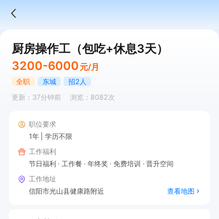
厨房操作工（包吃+休息3天）
3200-6000
元/月
全职
东城
招2人
更新：37分钟前
浏览：8082次
职位要求
1年
学历不限
工作福利
节日福利
工作餐
年终奖
免费培训
晋升空间
工作地址
信阳市光山县健康路附近
查看地图