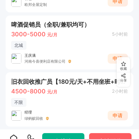
申请
欧邦全屋定制
啤酒促销员（全职/兼职均可）
3000-5000
5小时前
元/月
北城
王庆满
申请
河南今喜便利店有限公司
收藏
旧衣回收推广员【180元/天+不用坐班+时间自由】
分享
4500-8000
2小时前
元/月
不限
经理
申请
绿蚂蚁回收