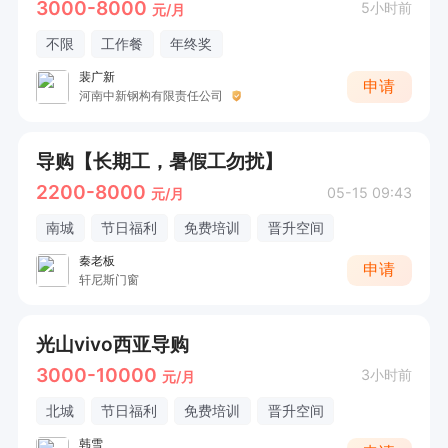
3000-8000
5小时前
元/月
不限
工作餐
年终奖
裴广新
申请
河南中新钢构有限责任公司
导购【长期工，暑假工勿扰】
2200-8000
05-15 09:43
元/月
南城
节日福利
免费培训
晋升空间
秦老板
申请
轩尼斯门窗
光山vivo西亚导购
3000-10000
3小时前
元/月
北城
节日福利
免费培训
晋升空间
韩雪