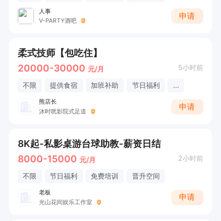
人事
申请
V-PARTY酒吧
柔式技师【包吃住】
20000-30000
5小时前
元/月
不限
提供食宿
加班补助
节日福利
...
熊店长
申请
沐时咣影院式足道
8K起-私影桌游台球助教-薪资日结
8000-15000
2小时前
元/月
不限
节日福利
免费培训
晋升空间
老板
申请
光山花间娱乐工作室