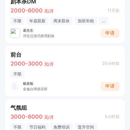
剧本杀DM
2000-6000
11天前
元/月
不限
年底双薪
周末双休
加班补助
...
葛先生
申请
浮生沉浸式推理剧场
前台
2000-3000
20小时前
元/月
不限
杨老板
申请
金逸台球俱乐部
气氛组
3000-6000
5小时前
元/月
不限
节日福利
免费培训
晋升空间