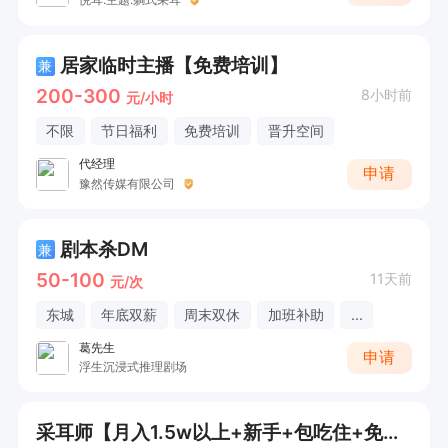
居家临时主播【免费培训】
兼
200-300
8小时前
元/小时
不限
节日福利
免费培训
晋升空间
代经理
申请
豫然传媒有限公司
剧本杀DM
兼
50-100
11天前
元/次
东城
年底双薪
周末双休
加班补助
...
葛先生
申请
浮生沉浸式推理剧场
采耳师【月入1.5w以上+新手+包吃住+免费教学光山】