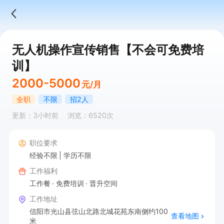
无人机操作宣传销售【不会可免费培
训】
2000-5000
元/月
全职
不限
招2人
更新：3小时前
浏览：6520次
职位要求
经验不限
学历不限
工作福利
工作餐
免费培训
晋升空间
工作地址
信阳市光山县弦山北路北城花苑东南侧约100
查看地图
米