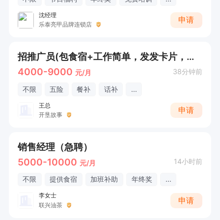
沈经理
申请
乐泰亮甲品牌连锁店
招推广员(包食宿+工作简单，发发卡片，打打电话)
4000-9000
38分钟前
元/月
不限
五险
餐补
话补
...
王总
申请
开垦故事
销售经理（急聘）
5000-10000
14小时前
元/月
不限
提供食宿
加班补助
年终奖
...
李女士
申请
联兴油茶