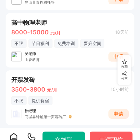
光山县青柠树托管
高中物理老师
8000-15000
18天前
元/月
不限
节日福利
免费培训
晋升空间
吴老师
申请
山香教育
收藏
开票发砖
分享
3500-3800
10小时前
元/月
不限
提供食宿
徐经理
申请
商城县钟铺第一页岩砖厂
在线聊
申请职位