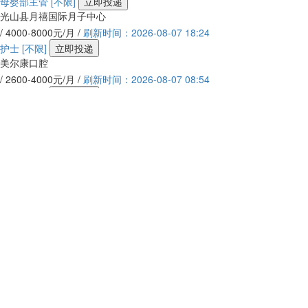
母婴部主管
[不限]
立即投递
光山县月禧国际月子中心
/ 4000-8000元/月 /
刷新时间：2026-08-07 18:24
护士
[不限]
立即投递
美尔康口腔
/ 2600-4000元/月 /
刷新时间：2026-08-07 08:54
护士
[南城]
立即投递
光山县月禧国际月子中心
/ 3000-5000元/月 /
刷新时间：2026-08-07 17:53
护士
[不限]
立即投递
光山王成皮肤科.易韩医疗美容
/ 2600-6000元/月 /
刷新时间：2026-06-25 10:37
护士
[不限]
立即投递
光山丽齿康口腔门诊
/ 2500-5000元/月 /
刷新时间：2026-07-09 22:25
查看更多相似职位 >
天楚成商贸有限公司
企业认证
不限
电信邮政、计算机、互联网 - 互联网信息及技术服务
10人以下
23%
简历查看率