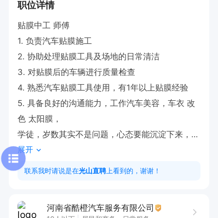
职位详情
贴膜中工 师傅

1. 负责汽车贴膜施工

2. 协助处理贴膜工具及场地的日常清洁

3. 对贴膜后的车辆进行质量检查

4. 熟悉汽车贴膜工具使用，有1年以上贴膜经验

5. 具备良好的沟通能力，工作汽车美容，车衣 改
色 太阳膜，

学徒，岁数其实不是问题，心态要能沉淀下来，有
展开
手就行，包教会，学手艺活不累

贴膜学徒也招；

联系我时请说是在
光山直聘
上看到的，谢谢！
待遇：包吃住   节日福利待遇优越

老板90后，性格正直豪爽，希望交际更多的同道
河南省酷橙汽车服务有限公司
中人
