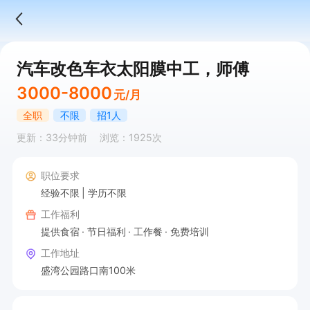
汽车改色车衣太阳膜中工，师傅
3000-8000
元/月
全职
不限
招1人
更新：33分钟前
浏览：1925次
职位要求
经验不限
学历不限
工作福利
提供食宿
节日福利
工作餐
免费培训
工作地址
盛湾公园路口南100米