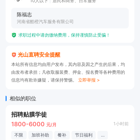
10人以下
居民和商务、日常服务
有兴趣的可投递电话咨询！

陈福志
河南省酷橙汽车服务有限公司
中工师傅薪资待遇;3000-8000

求职过程中请勿缴纳费用，保持谨慎防止受骗！
具体面议
光山直聘安全提醒
本站所有信息均由用户发布，其内容及因之产生的后果，均
由发布者承担；凡收取服装费、押金、报名费等各种费用的
信息均有欺诈嫌疑，请保持警惕。
立即举报 >
相似的职位
招聘贴膜学徒
1800-6000
1小时前
元/月
不限
加班补助
餐补
节日福利
...