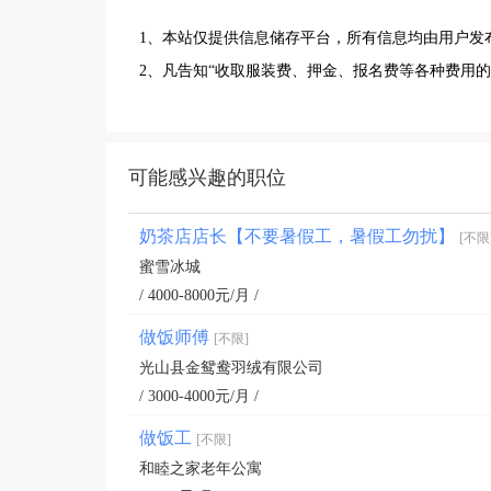
1、本站仅提供信息储存平台，所有信息均由用户发
2、凡告知“收取服装费、押金、报名费等各种费用
可能感兴趣的职位
奶茶店店长【不要暑假工，暑假工勿扰】
[不限
蜜雪冰城
/ 4000-8000元/月 /
做饭师傅
[不限]
光山县金鸳鸯羽绒有限公司
/ 3000-4000元/月 /
做饭工
[不限]
和睦之家老年公寓