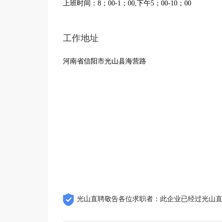
上班时间：8；00-1；00,下午5；00-10；00
工作地址
河南省信阳市光山县海营路
光山直聘敬告各位求职者：此企业已经过光山