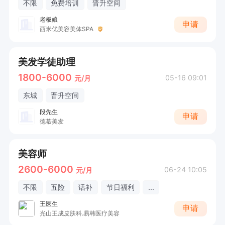
不限
免费培训
晋升空间
老板娘
申请
西米优美容美体SPA
美发学徒助理
1800-6000
05-16 09:01
元/月
东城
晋升空间
段先生
申请
德慕美发
美容师
2600-6000
06-24 10:05
元/月
不限
五险
话补
节日福利
...
王医生
申请
光山王成皮肤科.易韩医疗美容