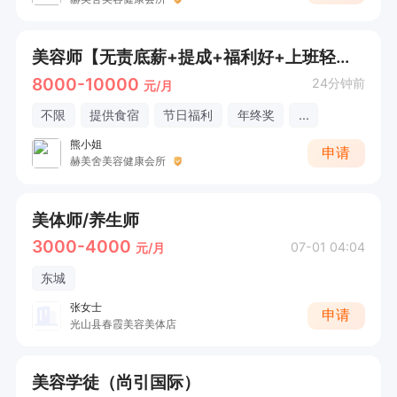
美容师【无责底薪+提成+福利好+上班轻松】
8000-10000
24分钟前
元/月
不限
提供食宿
节日福利
年终奖
...
熊小姐
申请
赫美舍美容健康会所
美体师/养生师
3000-4000
07-01 04:04
元/月
东城
张女士
申请
光山县春霞美容美体店
美容学徒（尚引国际）