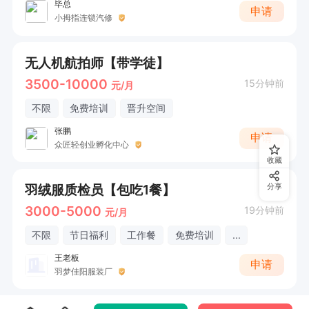
毕总
申请
小拇指连锁汽修
无人机航拍师【带学徒】
3500-10000
15分钟前
元/月
不限
免费培训
晋升空间
张鹏
申请
众匠轻创业孵化中心
收藏
羽绒服质检员【包吃1餐】
分享
3000-5000
19分钟前
元/月
不限
节日福利
工作餐
免费培训
...
王老板
申请
羽梦佳阳服装厂