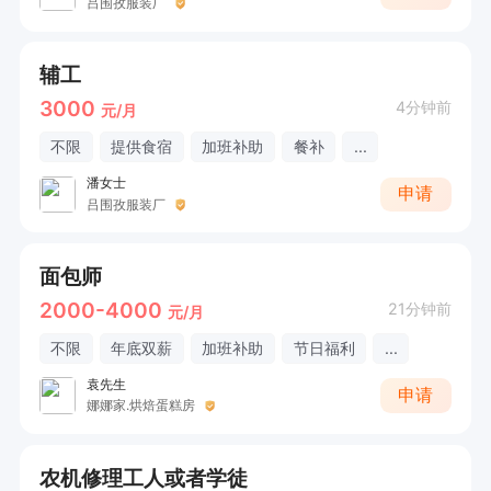
吕围孜服装厂
辅工
3000
4分钟前
元/月
不限
提供食宿
加班补助
餐补
...
潘女士
申请
吕围孜服装厂
面包师
2000-4000
21分钟前
元/月
不限
年底双薪
加班补助
节日福利
...
袁先生
申请
娜娜家.烘焙蛋糕房
农机修理工人或者学徒