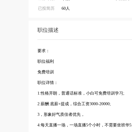
已投简历
60人
职位描述
要求：
职位福利
免费培训
职位详情：
1:性格开朗，普通话标准，小白可免费培训学习;
2:薪酬:底薪+提成，综合工资3000-20000;
3，形象好气质佳者优先，
4:每天直播一场，一场直播5个小时，不需要坐班华5