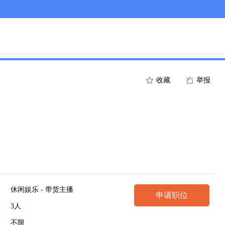
收藏
举报
休闲娱乐 - 带货主播
申请职位
3人
不限