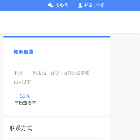
服务号
登录
|
注册
铭源服装
不限
日用品、百货 - 百货批发零售
10人以下
52%
简历查看率
联系方式