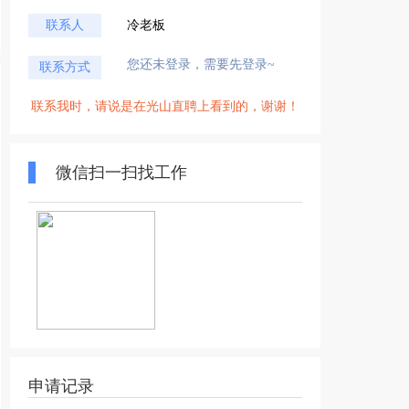
联系人
冷老板
您还未登录，需要先登录~
联系方式
联系我时，请说是在光山直聘上看到的，谢谢！
微信扫一扫找工作
申请记录