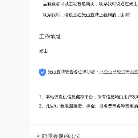
品有意者可以主动投递简历，联系我时说通过光山
联系我时，请说是在光山直聘上看到的，谢谢!
工作地址
光山
光山直聘敬告各位求职者：此企业已经过光山
1、本站仅提供信息储存平台，所有信息均由用户发
2、凡告知“收取服装费、押金、报名费等各种费用
可能感兴趣的职位