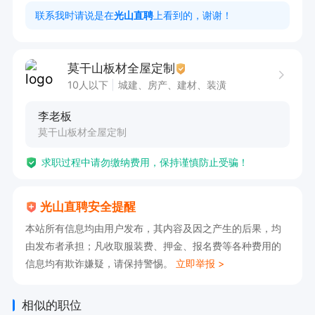
任职资格：

联系我时请说是在
光山直聘
上看到的，谢谢！
1、高中以上学历；

2、有相关工作经验者优先；

莫干山板材全屋定制
3、具有较强的沟通能力及服务意识，吃苦耐劳；
10人以下
城建、房产、建材、装潢
李老板
莫干山板材全屋定制
求职过程中请勿缴纳费用，保持谨慎防止受骗！
光山直聘安全提醒
本站所有信息均由用户发布，其内容及因之产生的后果，均
由发布者承担；凡收取服装费、押金、报名费等各种费用的
信息均有欺诈嫌疑，请保持警惕。
立即举报 >
相似的职位