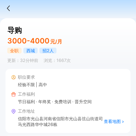
导购
3000-4000
元/月
全职
西城
招2人
更新：32分钟前
浏览：1667次
职位要求
经验不限
高中
工作福利
节日福利
年终奖
免费培训
晋升空间
工作地址
信阳市光山县河南省信阳市光山县弦山街道司
查看地图
马光西路华中城26栋