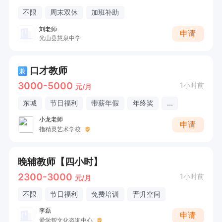
不限
周末双休
加班补助
刘老师
申请
光山县慧泉中学
口才教师
兼
3000-5000
1小时前
元/月
东城
节日福利
带薪年假
年终奖
...
小龙老师
申请
指精灵艺术学校
晚辅教师【四小时】
2300-3000
1小时前
元/月
不限
节日福利
免费培训
晋升空间
李磊
申请
爱学帮文化咨询中心