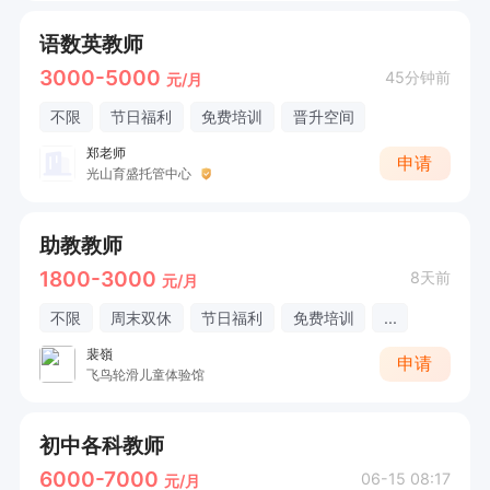
语数英教师
3000-5000
45分钟前
元/月
不限
节日福利
免费培训
晋升空间
郑老师
申请
光山育盛托管中心
助教教师
1800-3000
8天前
元/月
不限
周末双休
节日福利
免费培训
...
裴嶺
申请
飞鸟轮滑儿童体验馆
初中各科教师
6000-7000
06-15 08:17
元/月