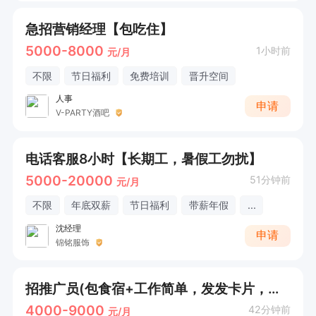
急招营销经理【包吃住】
5000-8000
1小时前
元/月
不限
节日福利
免费培训
晋升空间
人事
申请
V-PARTY酒吧
电话客服8小时【长期工，暑假工勿扰】
5000-20000
51分钟前
元/月
不限
年底双薪
节日福利
带薪年假
...
沈经理
申请
锦铭服饰
招推广员(包食宿+工作简单，发发卡片，打打电话)
4000-9000
42分钟前
元/月