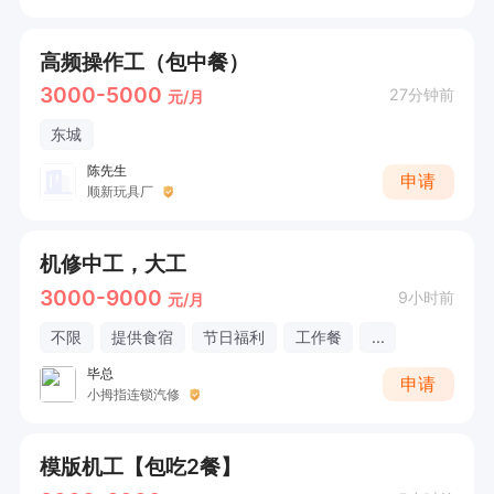
高频操作工（包中餐）
3000-5000
27分钟前
元/月
东城
陈先生
申请
顺新玩具厂
机修中工，大工
3000-9000
9小时前
元/月
不限
提供食宿
节日福利
工作餐
...
毕总
申请
小拇指连锁汽修
模版机工【包吃2餐】