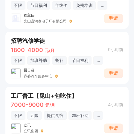
不限
节日福利
年终奖
免费培训
...
程主任
申请
光山县鸿泰电子厂有限公司
招聘汽修学徒
1800-4000
9小时前
元/月
不限
加班补助
餐补
节日福利
...
雷日贤
申请
鼎盛汽车服务中心
工厂普工【昆山+包吃住】
7000-9000
4小时前
元/月
不限
五险
提供食宿
加班补助
...
立讯
申请
立讯集团