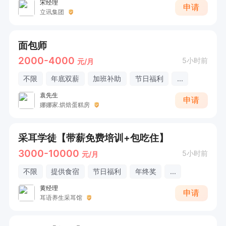
宋经理
申请
立讯集团
面包师
2000-4000
5小时前
元/月
不限
年底双薪
加班补助
节日福利
...
袁先生
申请
娜娜家.烘焙蛋糕房
采耳学徒【带薪免费培训+包吃住】
3000-10000
5小时前
元/月
不限
提供食宿
节日福利
年终奖
...
黄经理
申请
耳语养生采耳馆