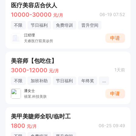
医疗美容店合伙人
10000-30000
06-19 07:52
元/月
不限
节日福利
免费培训
晋升空间
江经理
申请
天睿医疗双美诊所
美容师【包吃住】
3000-12000
1天前
元/月
不限
加班补助
节日福利
年终奖
...
潘女士
申请
禧茉.科技美肤
美甲美睫师全职/临时工
1800
06-25 09:49
元/月