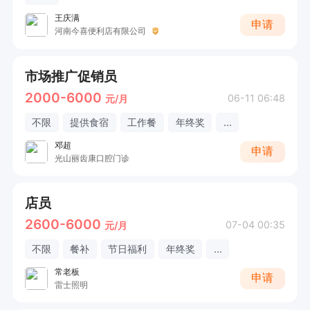
王庆满
申请
河南今喜便利店有限公司
市场推广促销员
2000-6000
06-11 06:48
元/月
不限
提供食宿
工作餐
年终奖
...
邓超
申请
光山丽齿康口腔门诊
店员
2600-6000
07-04 00:35
元/月
不限
餐补
节日福利
年终奖
...
常老板
申请
雷士照明