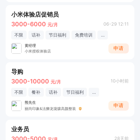
小米体验店促销员
3000-6000
06-29 12:11
元/月
不限
话补
节日福利
免费培训
...
黄经理
申请
小米授权体验店
导购
3000-10000
10小时前
元/月
不限
餐补
话补
节日福利
...
熊先生
申请
丽尚印象&法狮龙珑骧高颜整装
业务员
3000-5000
28天前
元/月