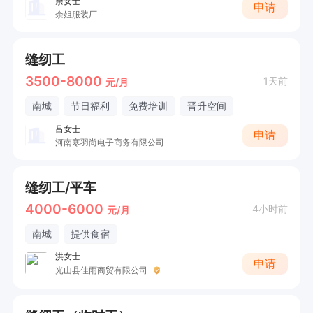
余女士
申请
余姐服装厂
缝纫工
3500-8000
1天前
元/月
南城
节日福利
免费培训
晋升空间
吕女士
申请
河南寒羽尚电子商务有限公司
缝纫工/平车
4000-6000
4小时前
元/月
南城
提供食宿
洪女士
申请
光山县佳雨商贸有限公司