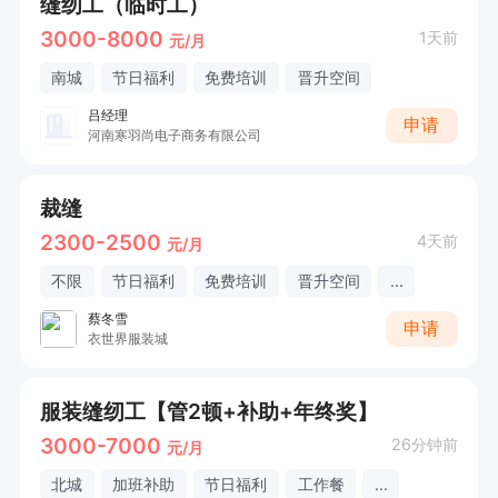
缝纫工（临时工）
3000-8000
1天前
元/月
南城
节日福利
免费培训
晋升空间
吕经理
申请
河南寒羽尚电子商务有限公司
裁缝
2300-2500
4天前
元/月
不限
节日福利
免费培训
晋升空间
...
蔡冬雪
申请
衣世界服装城
服装缝纫工【管2顿+补助+年终奖】
3000-7000
26分钟前
元/月
北城
加班补助
节日福利
工作餐
...