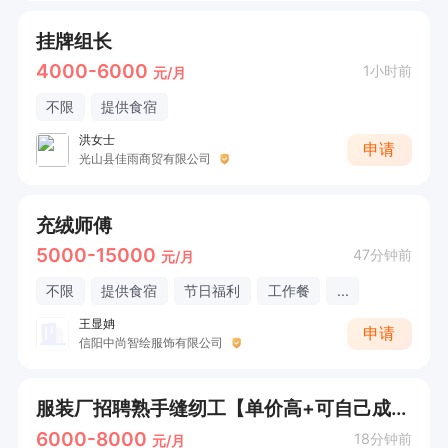
挂牌组长
4000-6000
1小时前
元/月
不限
提供食宿
洪女士
申请
光山县佳雨商贸有限公司
充绒师傅
5000-15000
47分钟前
元/月
不限
提供食宿
节日福利
工作餐
...
王显姌
申请
信阳中尚智绘服饰有限公司
服装厂招聘熟手缝纫工【单价高+可自己成件】
6000-8000
18分钟前
元/月