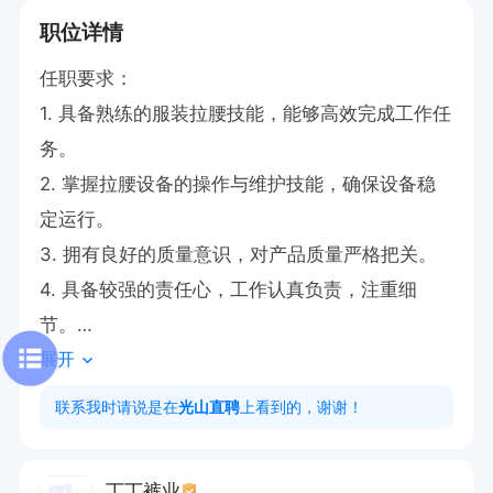
职位详情
任职要求：

1. 具备熟练的服装拉腰技能，能够高效完成工作任
务。

2. 掌握拉腰设备的操作与维护技能，确保设备稳
定运行。

3. 拥有良好的质量意识，对产品质量严格把关。

4. 具备较强的责任心，工作认真负责，注重细
节。

展开
    联系电话：16691761798

联系我时请说是在
光山直聘
上看到的，谢谢！
有意向🉑电话沟通，请告知【光山直聘】看到的😊
丁丁裤业