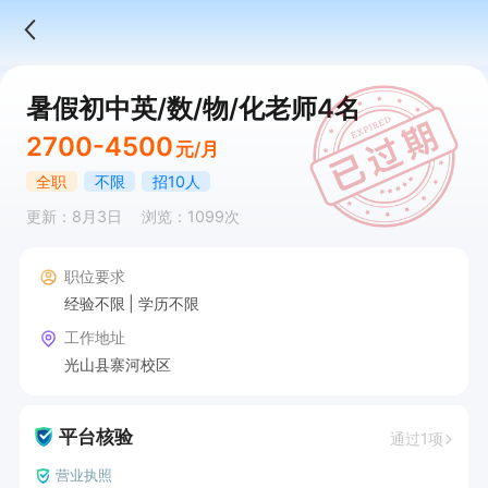
暑假初中英/数/物/化老师4名
2700-4500
元/月
全职
不限
招10人
更新：8月3日
浏览：1099次
职位要求
经验不限
学历不限
工作地址
光山县寨河校区
平台核验
通过1项
营业执照