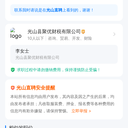
2.周末双休，法定节假日休息；                           

联系我时请说是在
光山直聘
上看到的，谢谢！
3.工作氛围轻松愉快，需要有销售能力的伙伴加入
我们聚优团队

光山县聚优财税有限公司
4.工作时间：8.10分-11点40，2点-6点

10人以下
咨询、贸易、开发、财险
5.联系我时说是通过光山直聘看到的
李女士
光山县聚优财税有限公司
求职过程中请勿缴纳费用，保持谨慎防止受骗！
光山直聘安全提醒
本站所有信息均由用户发布，其内容及因之产生的后果，均
由发布者承担；凡收取服装费、押金、报名费等各种费用的
信息均有欺诈嫌疑，请保持警惕。
立即举报 >
相似的职位