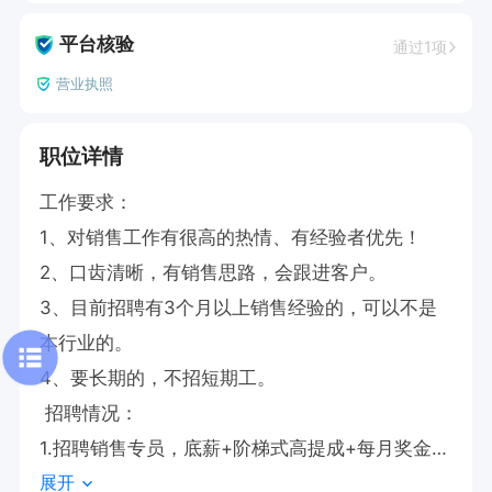
平台核验
通过1项
营业执照
职位详情
工作要求：

1、对销‬售工作有很高的热‬情、有经验‬者优先！

2、口齿清晰，有销售思路，会跟进客户。          

3、目前招聘有3个月以上销售经验的，可以不是
本行业的。

4、要长期的，不招短期工。               

 招聘情况：

1.招聘销售专员，底薪+阶梯式高提成+每月奖金
展开
+节日福利+社保；
