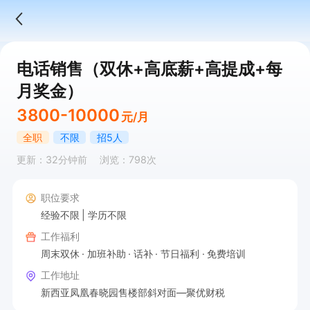
电话销售（双休+高底薪+高提成+每
月奖金）
3800-10000
元/月
全职
不限
招5人
更新：32分钟前
浏览：798次
职位要求
经验不限
学历不限
工作福利
周末双休
加班补助
话补
节日福利
免费培训
工作地址
新西亚凤凰春晓园售楼部斜对面—聚优财税