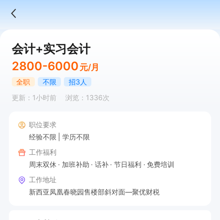
会计+实习会计
2800-6000
元/月
全职
不限
招3人
更新：1小时前
浏览：1336次
职位要求
经验不限
学历不限
工作福利
周末双休
加班补助
话补
节日福利
免费培训
工作地址
新西亚凤凰春晓园售楼部斜对面—聚优财税