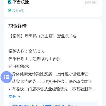
平台核验
通过1项
营业执照
职位详情
【招聘】周黑鸭（光山店）营业员 2名

招聘人数：全职 2人

仅限长期工，短期临时工勿扰

✅ 任职要求

• 身体健康无传染性疾病，上岗需办理健康证

• 踏实吃苦耐劳，工作责任心强，服务态度端正

• 有餐饮、门店零售从业经验优先，零基础新手也
展开
可培训上岗
