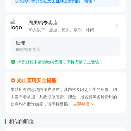
联系我时请说是在
光山直聘
上看到的，谢谢！
✅ 工作时间

• 正常营业时段：8：30-23：30，排班模式上一
周黑鸭专卖店
休一

10人以下
旅游、餐饮、娱乐、休闲
 联系电话：16692379030

经理
周黑鸭专卖店
✅ 薪资待遇

求职过程中请勿缴纳费用，保持谨慎防止受骗！
薪资结算清晰透明，多劳多得

综合月薪：常规月份2800–3500元，春节旺季薪
光山直聘安全提醒
资可达6000元

本站所有信息均由用户发布，其内容及因之产生的后果，均
有意向🉑电话沟通，请告知【光山直聘】看到的😊
由发布者承担；凡收取服装费、押金、报名费等各种费用的
信息均有欺诈嫌疑，请保持警惕。
立即举报 >
相似的职位