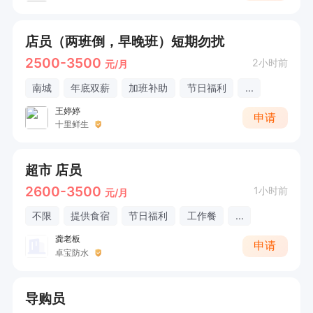
店员（两班倒，早晚班）短期勿扰
2500-3500
2小时前
元/月
南城
年底双薪
加班补助
节日福利
...
王婷婷
申请
十里鲜生
超市 店员
2600-3500
1小时前
元/月
不限
提供食宿
节日福利
工作餐
...
龚老板
申请
卓宝防水
导购员