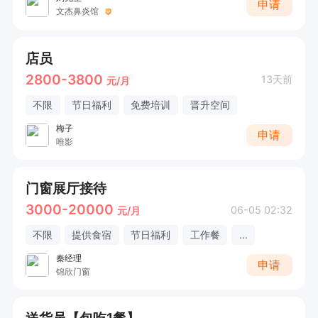
申请
文杰鼻炎馆
店员
2800-3800
13天前
元/月
不限
节日福利
免费培训
晋升空间
梅子
申请
唯影
门窗展厅接待
3000-20000
06-05 02:32
元/月
不限
提供食宿
节日福利
工作餐
...
秦经理
申请
锦欣门窗
送货员【包吃1餐】