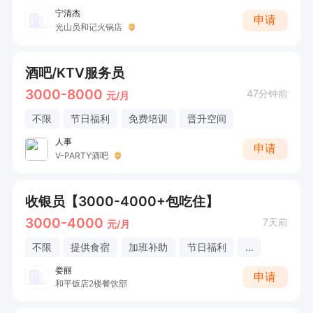
宁清杰
申请
光山员和记火锅店
酒吧/KTV服务员
3000-8000
47分钟前
元/月
不限
节日福利
免费培训
晋升空间
人事
申请
V-PARTY酒吧
收银员【3000-4000+包吃住】
3000-4000
7天前
元/月
不限
提供食宿
加班补助
节日福利
...
娄丽
申请
和平饭店2楼餐饮部