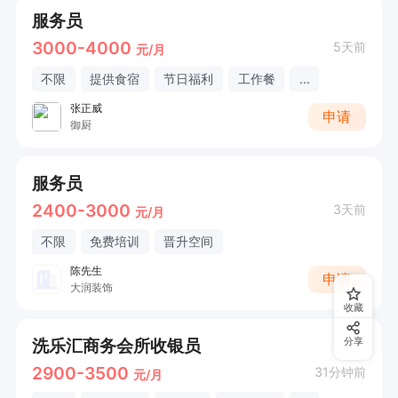
服务员
3000-4000
5天前
元/月
不限
提供食宿
节日福利
工作餐
...
张正威
申请
御厨
服务员
2400-3000
3天前
元/月
不限
免费培训
晋升空间
陈先生
申请
大润装饰
收藏
洗乐汇商务会所收银员
分享
2900-3500
31分钟前
元/月