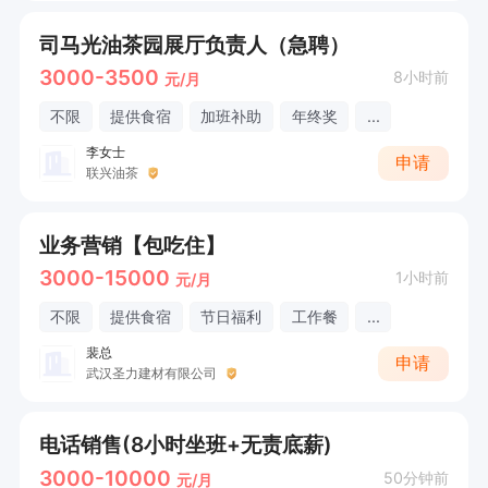
司马光油茶园展厅负责人（急聘）
3000-3500
8小时前
元/月
不限
提供食宿
加班补助
年终奖
...
李女士
申请
联兴油茶
业务营销【包吃住】
3000-15000
1小时前
元/月
不限
提供食宿
节日福利
工作餐
...
裴总
申请
武汉圣力建材有限公司
电话销售(8小时坐班+无责底薪)
3000-10000
50分钟前
元/月