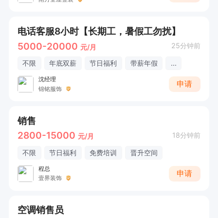
电话客服8小时【长期工，暑假工勿扰】
5000-20000
25分钟前
元/月
不限
年底双薪
节日福利
带薪年假
...
沈经理
申请
锦铭服饰
销售
2800-15000
18分钟前
元/月
不限
节日福利
免费培训
晋升空间
程总
申请
壹界装饰
空调销售员