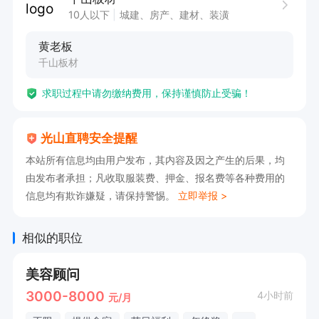
10人以下
城建、房产、建材、装潢
工作地址

黄老板
河南省信阳市光山县华中城107号千山真木板(河南
千山板材
光山店)
求职过程中请勿缴纳费用，保持谨慎防止受骗！
光山直聘安全提醒
本站所有信息均由用户发布，其内容及因之产生的后果，均
由发布者承担；凡收取服装费、押金、报名费等各种费用的
信息均有欺诈嫌疑，请保持警惕。
立即举报 >
相似的职位
美容顾问
3000-8000
4小时前
元/月