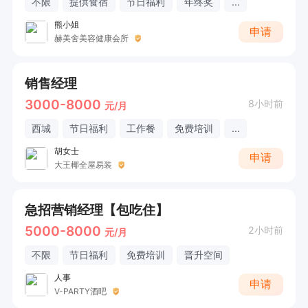
不限
提供食宿
节日福利
年终奖
...
熊小姐
申请
赫美舍美容健康会所
销售经理
3000-8000
8小时前
元/月
西城
节日福利
工作餐
免费培训
...
胡女士
申请
大王椰全屋易装
急招营销经理【包吃住】
5000-8000
2小时前
元/月
不限
节日福利
免费培训
晋升空间
人事
申请
V-PARTY酒吧