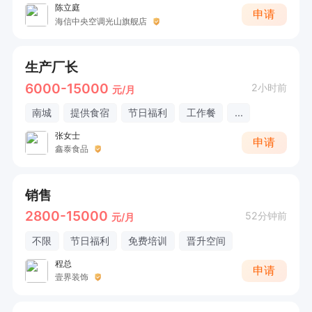
陈立庭
申请
海信中央空调光山旗舰店
生产厂长
6000-15000
2小时前
元/月
南城
提供食宿
节日福利
工作餐
...
张女士
申请
鑫泰食品
销售
2800-15000
52分钟前
元/月
不限
节日福利
免费培训
晋升空间
程总
申请
壹界装饰