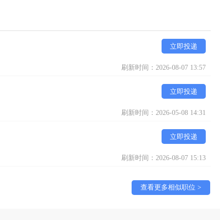
立即投递
刷新时间：2026-08-07 13:57
立即投递
刷新时间：2026-05-08 14:31
立即投递
刷新时间：2026-08-07 15:13
查看更多相似职位 >