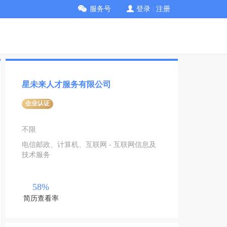
服务号
登录
|
注册
星未来人才服务有限公司
企业认证
不限
电信邮政、计算机、互联网 - 互联网信息及
技术服务
58%
简历查看率