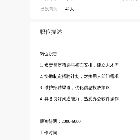
已投简历
42人
职位描述
岗位职责
1. 负责简历筛选与初面安排，建立人才库
2. 协助制定招聘计划，对接用人部门需求
3. 维护招聘渠道，优化信息投放策略
4. 具备良好沟通能力，熟悉办公软件操作
薪资待遇：2000-6000
工作时间