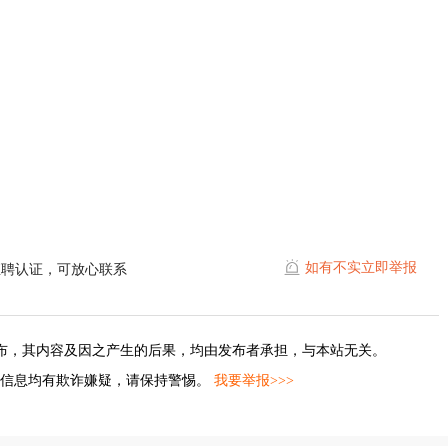
如有不实立即举报
直聘认证，可放心联系
布，其内容及因之产生的后果，均由发布者承担，与本站无关。
的信息均有欺诈嫌疑，请保持警惕。
我要举报>>>