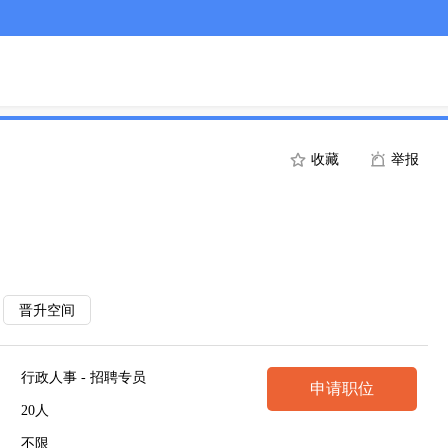
收藏
举报
晋升空间
行政人事 - 招聘专员
申请职位
20人
不限