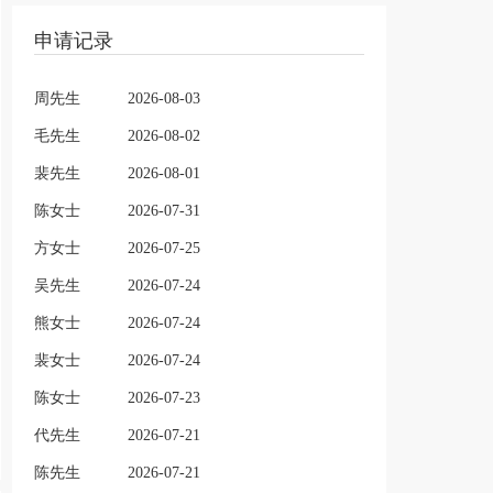
申请记录
周先生
2026-08-03
毛先生
2026-08-02
裴先生
2026-08-01
陈女士
2026-07-31
方女士
2026-07-25
吴先生
2026-07-24
熊女士
2026-07-24
裴女士
2026-07-24
陈女士
2026-07-23
代先生
2026-07-21
陈先生
2026-07-21