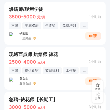
烘焙师/现烤学徒
3500-5000
1小时前
元/月
不限
年底双薪
年终奖
免费培训
...
徐园园
申请
十里鲜生
现烤西点师 烘焙师 裱花
2500-4000
2小时前
元/月
不限
提供食宿
节日福利
工作餐
...
黄女士
申请
鑫泰食品
收藏
急聘-裱花师【长期工】
分享
3000-5000
3小时前
元/月