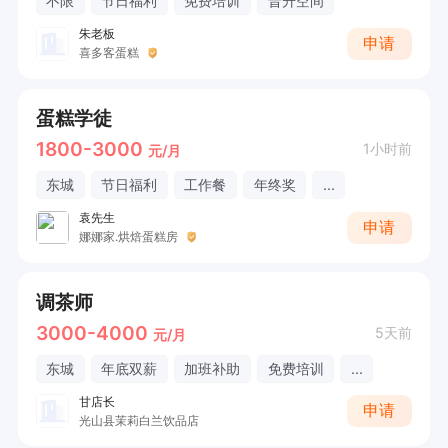
不限
节日福利
免费培训
晋升空间
朱老板
申请
喜多客蛋糕
蛋糕学徒
1800-3000
1小时前
元/月
东城
节日福利
工作餐
年终奖
...
袁先生
申请
娜娜家.烘焙蛋糕房
调茶师
3000-4000
5天前
元/月
东城
年底双薪
加班补助
免费培训
...
甘店长
申请
光山县茉莉白兰饮品店