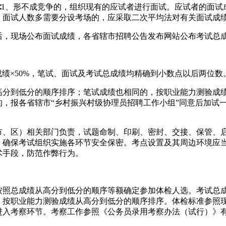
∶1、形不成竞争的，组织现有的应试者进行面试。应试者的面
；面试人数多需要分设考场的，应采取二次平均法对有关面试成
后，现场公布面试成绩，各省辖市招聘公告发布网站公布考试总
试成绩×50%，笔试、面试及考试总成绩均精确到小数点以后两位数
高分到低分的顺序排序；笔试成绩也相同的，按职业能力测验成
的，报各省辖市“乡村振兴村级协理员招聘工作小组”同意后加试
市、区）相关部门负责，试题命制、印刷、密封、交接、保管、
，确保考试组织实施各环节安全保密。考点设置及其周边环境应
术手段，防范作弊行为。
按照总成绩从高分到低分的顺序等额确定参加体检人选。考试总
，按职业能力测验成绩从高分到低分的顺序排序。体检标准参照
进入考察环节。考察工作参照《公务员录用考察办法（试行）》