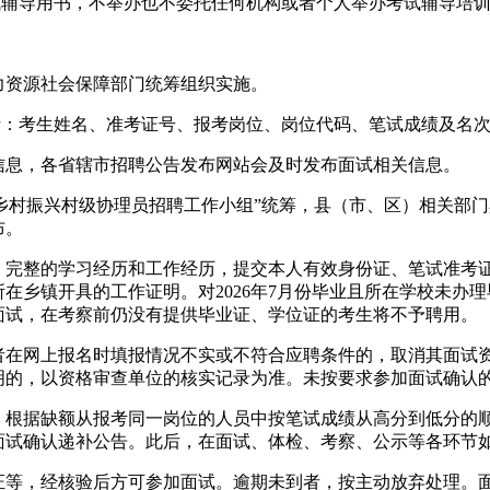
试辅导用书，不举办也不委托任何机构或者个人举办考试辅导培
力资源社会保障部门统筹组织实施。
括：考生姓名、准考证号、报考岗位、岗位代码、笔试成绩及名
信息，各省辖市招聘公告发布网站会及时发布面试相关信息。
“乡村振兴村级协理员招聘工作小组”统筹，县（市、区）相关部
布。
、完整的学习经历和工作经历，提交本人有效身份证、笔试准考
供所在乡镇开具的工作证明。对2026年7月份毕业且所在学校未办
面试，在考察前仍没有提供毕业证、学位证的考生将不予聘用。
者在网上报名时填报情况不实或不符合应聘条件的，取消其面试
明的，以资格审查单位的核实记录为准。未按要求参加面试确认
，根据缺额从报考同一岗位的人员中按笔试成绩从高分到低分的
面试确认递补公告。此后，在面试、体检、考察、公示等各环节
证等，经核验后方可参加面试。逾期未到者，按主动放弃处理。