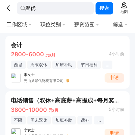
搜索
地图
工作区域
职位类别
薪资范围
筛选
会计
2800-6000
4小时前
元/月
西城
周末双休
加班补助
节日福利
...
李女士
申请
光山县聚优财税有限公司
电话销售（双休+高底薪+高提成+每月奖金）
3800-10000
5小时前
元/月
不限
周末双休
加班补助
话补
...
李女士
申请