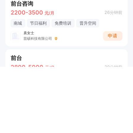
前台咨询
2200-3500
26分钟前
元/月
南城
节日福利
免费培训
晋升空间
袁女士
申请
苗硕科技有限公司
前台
2800-5000
29分钟前
元/月
不限
提供食宿
节日福利
免费培训
...
马老板
申请
沐之源养生
前台
2000-5000
33分钟前
元/月
不限